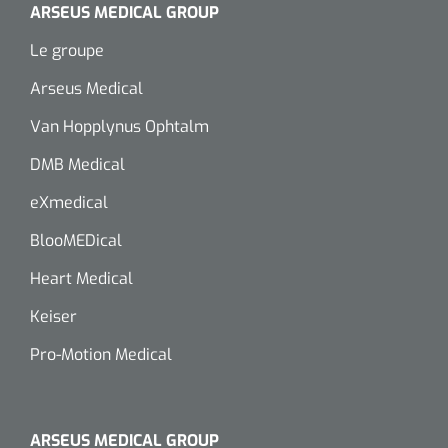
ARSEUS MEDICAL GROUP
Wearables
Kits d'instruments
Le groupe
Logiciel
Champs stériles
Arseus Medical
Van Hopplynus Ophtalm
Alcoomètre
Produits pour le traitement des plaies chroniques
DMB Medical
Hydrocolloïdes
eXmedical
Pansements en argent
BlooMEDical
Pansement en mousse
Heart Medical
Keiser
Hydrogel
Pro-Motion Medical
Bandages paraffine
Pansements avec interface transparente
ARSEUS MEDICAL GROUP