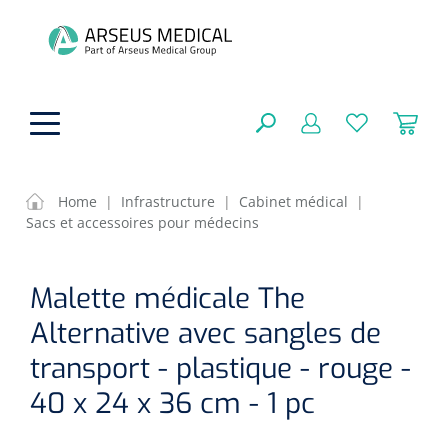
hoofdinhoud
Home
|
Infrastructure
|
Cabinet médical
|
Sacs et accessoires pour médecins
Aides techniques
FERMER
Malette médicale The
OPTIONS
Traitement
Soins de confort générale
Alternative avec sangles de
Aromathérapie
Respiration
Sondes gastriques
transport - plastique - rouge -
RÉSULTATS
Soins de beauté
40 x 24 x 36 cm - 1 pc
Chirurgie
Peau
Accessoires de ventilation
Thérapie par lumière
Cryothérapie
Canules nasales