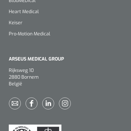
siliconée
BlooMEDical
Heart Medical
Alginates
Keiser
Divers
Pro-Motion Medical
Dissolvant de couche adhésive
Ouates
ARSEUS MEDICAL GROUP
Rijksweg 10
Agraffes de fixation
2880 Bornem
België
Bassin renal
Nettoyeurs de plaies