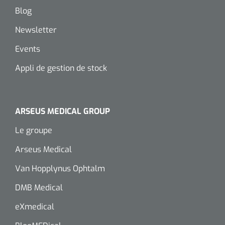
Blog
Wearables
Kits d'instruments
Newsletter
Logiciel
Champs stériles
Events
Alcoomètre
Appli de gestion de stock
Produits pour le traitement des plaies chroniques
Hydrocolloïdes
ARSEUS MEDICAL GROUP
Pansements en argent
Le groupe
Pansement en mousse
Arseus Medical
Hydrogel
Van Hopplynus Ophtalm
DMB Medical
Bandages paraffine
eXmedical
Pansements avec interface transparente