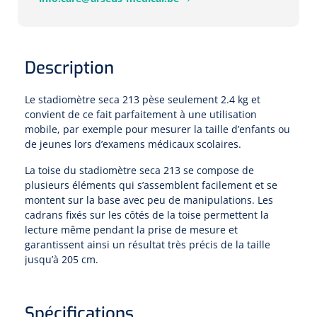
Pinces porte-tampons
Attelles pour doigts
3-parties
Couvertures alourdies
Dermatoscopes
Sacs & pots à urine
Oreillers
Pinces pour le col utérin
Thérapie intraveineuse
Nettoyage & Désinfection des surfaces
Attelles pour chevilles
Bobath
Coussins de positionnement
Sources lumineuses et accessoires
Pieds à perfusion
Description
Lubrifiant
Matelas & protège-matelas
Pinces à ongles
gynécologiques
Produits et papier
Portable
Couvertures de soins
Compresses & bandages
Le stadiomètre seca 213 pèse seulement 2.4 kg et
Essuie-mains
Urinaux
Lits
Accessoires matériel d'injection
Extracteurs d’agrafes
Pansements gras
Source de lumière froide & distributeur mural
Accessoires
convient de ce fait parfaitement à une utilisation
Aides techniques pour boire
Tampons de cellulose
mobile, par exemple pour mesurer la taille d’enfants ou
Hygiène féminine
Rinçages
Compresses de gaze
de jeunes lors d’examens médicaux scolaires.
Cabinet médical
Loupes binoculaires
Traction
Bistouri
Gobelets
Conteneurs à aiguilles et accessoires
Tables d'examen
La toise du stadiomètre seca 213 se compose de
Mouchoirs
Bassins de lit & seau de toilette
Lames bistouri
Compresses ophtalmique
Otoscopes
Osteo
plusieurs éléments qui s’assemblent facilement et se
Tasses de café
Alcool désinfectant
montent sur la base avec peu de manipulations. Les
Lampes d'examen
Paper toilette
Stitchcutters
Pansements non-adhérents
cadrans fixés sur les côtés de la toise permettent la
Ophtalmoscopes
Verticalisation
Couvercles pour gobelets
lecture même pendant la prise de mesure et
Coupes aiguilles
Sacs et accessoires pour médecins
Chiffons
Bistouris complets
garantissent ainsi un résultat très précis de la taille
Pansements absorbants
Lampes stylos
Tabourets
jusqu’à 205 cm.
Aides techniques pour salle de bains
Garrots
Tabourets
Serviettes
Manches bistrouri
Tampons
Rehausseurs de toilettes
Porte-spatules
Physiotechnique et hydromassage
Tampons alcoolisés
Spécifications
Marchepieds
Papier de tables d'examen