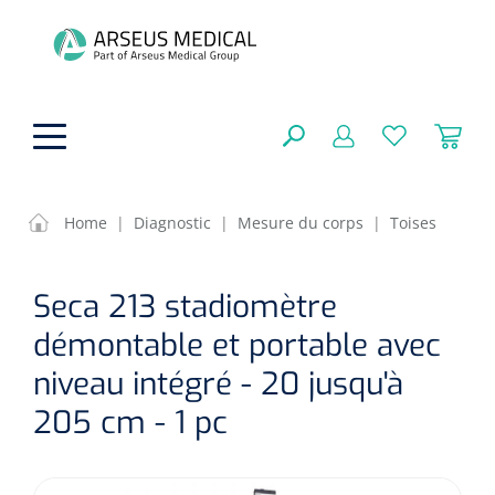
hoofdinhoud
Home
|
Diagnostic
|
Mesure du corps
|
Toises
Aides techniques
FERMER
Seca 213 stadiomètre
OPTIONS
Traitement
Soins de confort générale
démontable et portable avec
Aromathérapie
niveau intégré - 20 jusqu'à
Respiration
Sondes gastriques
205 cm - 1 pc
RÉSULTATS
Soins de beauté
Chirurgie
Peau
Accessoires de ventilation
Thérapie par lumière
Cryothérapie
Canules nasales