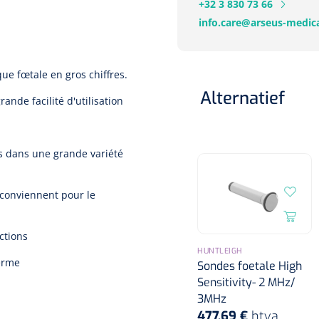
+32 3 830 73 66
info.care@arseus-medica
ue fœtale en gros chiffres.
Alternatief
de facilité d'utilisation
s dans une grande variété
conviennent pour le
ctions
HUNTLEIGH
terme
Sondes foetale High
Sensitivity- 2 MHz/
3MHz
477,69 €
htva