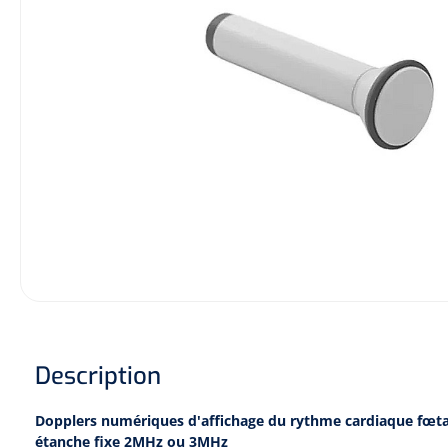
Hygiène & Désinfection
Soins d'incontinence
Matériel d'injection
Infrastructure
Instruments
Monitoring
Soins des plaies
Description
Dopplers numériques d'affichage du rythme cardiaque fœta
étanche fixe 2MHz ou 3MHz