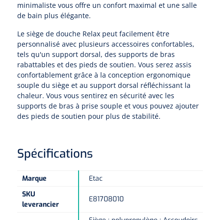
Pinces porte-tampons
Attelles pour doigts
3-parties
minimaliste vous offre un confort maximal et une salle
Couvertures alourdies
de bain plus élégante.
Dermatoscopes
Sacs & pots à urine
Oreillers
Pinces pour le col utérin
Thérapie intraveineuse
Nettoyage & Désinfection des surfaces
Attelles pour chevilles
Bobath
Le siège de douche Relax peut facilement être
Coussins de positionnement
Sources lumineuses et accessoires
Pieds à perfusion
personnalisé avec plusieurs accessoires confortables,
Lubrifiant
Matelas & protège-matelas
Pinces à ongles
gynécologiques
Produits et papier
Portable
tels qu'un support dorsal, des supports de bras
Couvertures de soins
Compresses & bandages
rabattables et des pieds de soutien. Vous serez assis
Essuie-mains
Urinaux
Lits
Accessoires matériel d'injection
Extracteurs d’agrafes
Pansements gras
confortablement grâce à la conception ergonomique
Source de lumière froide & distributeur mural
Accessoires
souple du siège et au support dorsal réfléchissant la
Aides techniques pour boire
Tampons de cellulose
Hygiène féminine
Rinçages
chaleur. Vous vous sentirez en sécurité avec les
Compresses de gaze
Cabinet médical
Loupes binoculaires
Traction
Bistouri
Gobelets
supports de bras à prise souple et vous pouvez ajouter
Conteneurs à aiguilles et accessoires
des pieds de soutien pour plus de stabilité.
Tables d'examen
Mouchoirs
Bassins de lit & seau de toilette
Lames bistouri
Compresses ophtalmique
Otoscopes
Osteo
Tasses de café
Alcool désinfectant
Lampes d'examen
Paper toilette
Stitchcutters
Pansements non-adhérents
Spécifications
Ophtalmoscopes
Verticalisation
Couvercles pour gobelets
Coupes aiguilles
Sacs et accessoires pour médecins
Chiffons
Bistouris complets
Pansements absorbants
Lampes stylos
Tabourets
Marque
Etac
Aides techniques pour salle de bains
Garrots
Tabourets
Serviettes
Manches bistrouri
SKU
Tampons
Rehausseurs de toilettes
E81708010
Porte-spatules
leverancier
Physiotechnique et hydromassage
Tampons alcoolisés
Marchepieds
Papier de tables d'examen