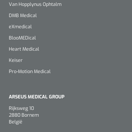
siliconée
Van Hopplynus Ophtalm
Alginates
DMB Medical
eXmedical
Divers
BlooMEDical
Dissolvant de couche adhésive
Heart Medical
Ouates
Keiser
Pro-Motion Medical
Agraffes de fixation
Bassin renal
ARSEUS MEDICAL GROUP
Nettoyeurs de plaies
Rijksweg 10
2880 Bornem
België