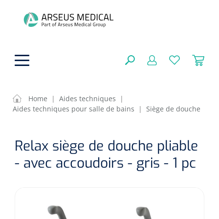
hoofdinhoud
Home
|
Aides techniques
|
Aides techniques pour salle de bains
|
Siège de douche
Aides techniques
FERMER
Relax siège de douche pliable
OPTIONS
Traitement
Soins de confort générale
- avec accoudoirs - gris - 1 pc
Aromathérapie
Respiration
Sondes gastriques
RÉSULTATS
Soins de beauté
Chirurgie
Peau
Accessoires de ventilation
Thérapie par lumière
Cryothérapie
Canules nasales