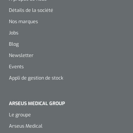
Wearables
Kits d'instruments
Détails de la société
Nos marques
Logiciel
Champs stériles
Jobs
Alcoomètre
Produits pour le traitement des plaies chroniques
Blog
Hydrocolloïdes
Newsletter
Events
Pansements en argent
Appli de gestion de stock
Pansement en mousse
Hydrogel
ARSEUS MEDICAL GROUP
Bandages paraffine
Le groupe
Arseus Medical
Pansements avec interface transparente