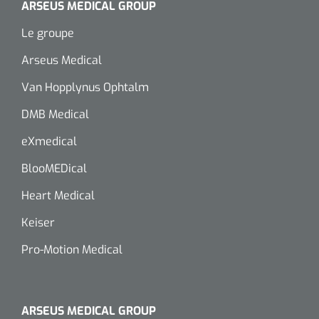
siliconée
ARSEUS MEDICAL GROUP
Le groupe
Alginates
Arseus Medical
Divers
Van Hopplynus Ophtalm
Dissolvant de couche adhésive
DMB Medical
Ouates
eXmedical
BlooMEDical
Agraffes de fixation
Heart Medical
Bassin renal
Keiser
Nettoyeurs de plaies
Pro-Motion Medical
ARSEUS MEDICAL GROUP