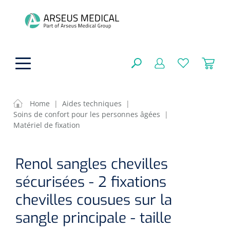
hoofdinhoud
Home
|
Aides techniques
|
Soins de confort pour les personnes âgées
|
Aides techniques
Matériel de fixation
FERMER
OPTIONS
Traitement
Soins de confort générale
Renol sangles chevilles
Aromathérapie
sécurisées - 2 fixations
Respiration
Sondes gastriques
RÉSULTATS
chevilles cousues sur la
Soins de beauté
Chirurgie
Peau
Accessoires de ventilation
sangle principale - taille
Thérapie par lumière
Cryothérapie
Canules nasales