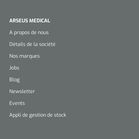
Wearables
Kits d'instruments
ARSEUS MEDICAL
Logiciel
Champs stériles
A propos de nous
Alcoomètre
Détails de la société
Produits pour le traitement des plaies chroniques
Hydrocolloïdes
Nos marques
Jobs
Pansements en argent
Blog
Pansement en mousse
Newsletter
Hydrogel
Events
Appli de gestion de stock
Bandages paraffine
Pansements avec interface transparente