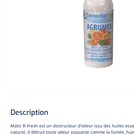
Hygiène & Désinfection
Soins d'incontinence
Matériel d'injection
Infrastructure
Instruments
Monitoring
Soins des plaies
Description
Matic R-Fresh est un destructeur d’odeur issu des huiles esse
naturel. Il détruit toute odeur piquante comme la fumée, humi