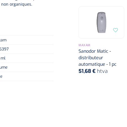
t non organiques.
xam
MAXAM
5397
Sanodor Matic -
distributeur
 ml
automatique - 1 pc
rume
51,68 €
htva
ce