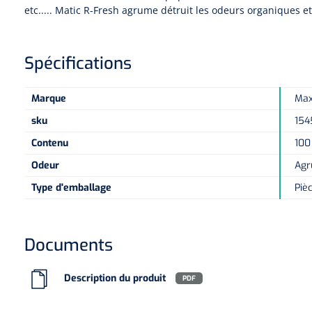
etc..... Matic R-Fresh agrume détruit les odeurs organiques e
Spécifications
Marque
Ma
sku
154
Contenu
100
Odeur
Ag
Type d'emballage
Piè
Documents
Description du produit
PDF