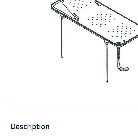
Hygiène & Désinfection
Soins d'incontinence
Matériel d'injection
Infrastructure
Instruments
Monitoring
Soins des plaies
Description