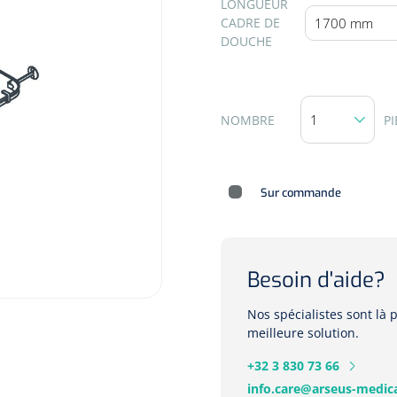
SELECTEER
LONGUEUR
CADRE DE
DOUCHE
NOMBRE
PI
Sur commande
Besoin d'aide?
Nos spécialistes sont là
meilleure solution.
+32 3 830 73 66
info.care@arseus-medica