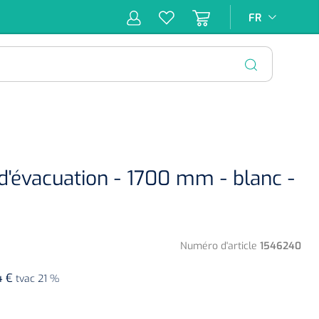
FR
FR
pie
Hygiène &
Soins
Matériel
Infras
ion
Désinfection
d'incontinence
d'injection
FERMER
 d'évacuation - 1700 mm - blanc -
Numéro d'article
1546240
4 €
tvac 21 %