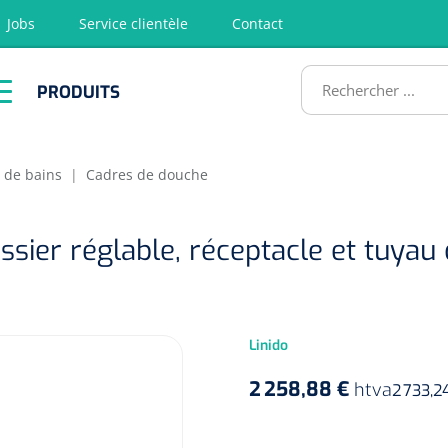
Jobs
Service clientèle
Contact
RODUITS
PRODUITS
tion
Chirurgie
Diagnostic
Premiers
Physiothéra
secours &
et rééducat
ATS
Réanimation
 de bains
|
Cadres de douche
ssier réglable, réceptacle et tuyau
Linido
2 258,88 €
htva
2 733,2