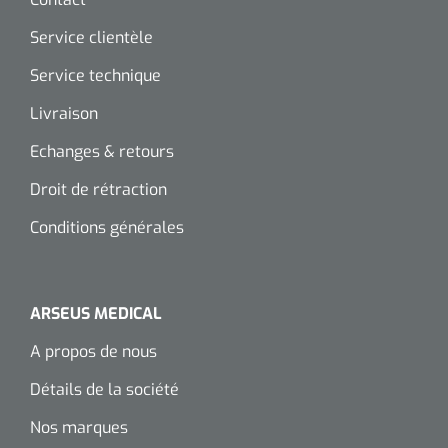
Wearables
Kits d'instruments
Service clientèle
Service technique
Logiciel
Champs stériles
Livraison
Alcoomètre
Produits pour le traitement des plaies chroniques
Echanges & retours
Hydrocolloïdes
Droit de rétraction
Pansements en argent
Conditions générales
Pansement en mousse
ARSEUS MEDICAL
Hydrogel
A propos de nous
Bandages paraffine
Détails de la société
Pansements avec interface transparente
Nos marques