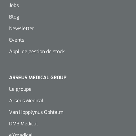
siliconée
Jobs
Alginates
Blog
Newsletter
Divers
Events
Dissolvant de couche adhésive
Appli de gestion de stock
Ouates
Agraffes de fixation
ARSEUS MEDICAL GROUP
Le groupe
Bassin renal
Arseus Medical
Nettoyeurs de plaies
Van Hopplynus Ophtalm
DMB Medical
eXmedical