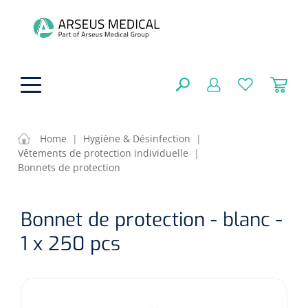
hoofdinhoud
Home
|
Hygiène & Désinfection
|
Vêtements de protection individuelle
|
Aides techniques
Bonnets de protection
FERMER
OPTIONS
Traitement
Soins de confort générale
Bonnet de protection - blanc -
Aromathérapie
1 x 250 pcs
Respiration
Sondes gastriques
RÉSULTATS
Soins de beauté
Chirurgie
Peau
Accessoires de ventilation
Thérapie par lumière
Cryothérapie
Canules nasales