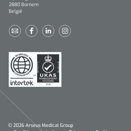
siliconée
2880 Bornem
België
Alginates
Divers
Dissolvant de couche adhésive
Ouates
Agraffes de fixation
Bassin renal
Nettoyeurs de plaies
© 2026 Arseus Medical Group