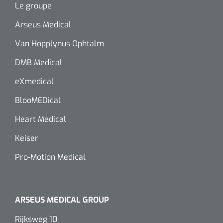
Le groupe
Wearables
Kits d'instruments
Arseus Medical
Logiciel
Champs stériles
Van Hopplynus Ophtalm
DMB Medical
Alcoomètre
Produits pour le traitement des plaies chroniques
eXmedical
Hydrocolloïdes
BlooMEDical
Pansements en argent
Heart Medical
Pansement en mousse
Keiser
Pro-Motion Medical
Hydrogel
Bandages paraffine
ARSEUS MEDICAL GROUP
Pansements avec interface transparente
Rijksweg 10