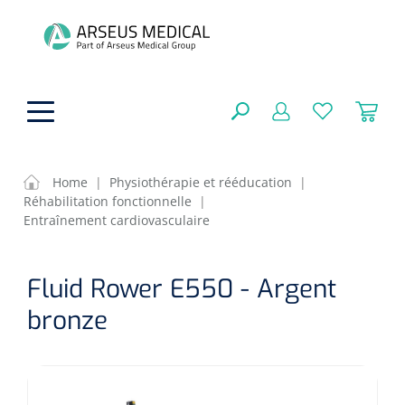
hoofdinhoud
Home
|
Physiothérapie et rééducation
|
Réhabilitation fonctionnelle
|
Aides techniques
Entraînement cardiovasculaire
FERMER
OPTIONS
Traitement
Soins de confort générale
Fluid Rower E550 - Argent
Aromathérapie
bronze
Respiration
Sondes gastriques
RÉSULTATS
Soins de beauté
Chirurgie
Peau
Accessoires de ventilation
Thérapie par lumière
Cryothérapie
Canules nasales