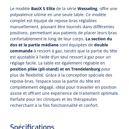
Pinces porte-tampons
Attelles pour doigts
3-parties
Couvertures alourdies
Le modèle
BasiX 5 Elite
de la série
Wesseling
, offre une
Dermatoscopes
Sacs & pots à urine
Oreillers
Pinces pour le col utérin
polyvalence ultime en une seule table. Ce modèle
Thérapie intraveineuse
Nettoyage & Désinfection des surfaces
Attelles pour chevilles
Bobath
Coussins de positionnement
complet est équipé de repose-bras réglables
Sources lumineuses et accessoires
Pieds à perfusion
Lubrifiant
manuellement, pouvant être tournés dans différentes
Matelas & protège-matelas
Pinces à ongles
gynécologiques
Produits et papier
Portable
positions, permettant aux patients de placer leurs bras
Couvertures de soins
Compresses & bandages
confortablement le long de leur corps.
La section du
Essuie-mains
Urinaux
Lits
Accessoires matériel d'injection
Extracteurs d’agrafes
Pansements gras
dos et la partie médiane
sont équipées de
double
Source de lumière froide & distributeur mural
Accessoires
commande
à ressort à gaz, tandis que la partie du tête
Aides techniques pour boire
Tampons de cellulose
Hygiène féminine
Rinçages
est ajustable à l’aide d’un seul ressort à gaz pour un
Compresses de gaze
Cabinet médical
Loupes binoculaires
Traction
Bistouri
Gobelets
réglage facile. La table est également réglable en
Conteneurs à aiguilles et accessoires
Tables d'examen
position pliée (pli-stand) et en Trendelenburg
pour
Mouchoirs
Bassins de lit & seau de toilette
Lames bistouri
Compresses ophtalmique
Otoscopes
Osteo
plus de flexibilité. Grâce à la conception spéciale des
Tasses de café
Alcool désinfectant
repose-bras, l’espace sous la partie du tête est
Lampes d'examen
Paper toilette
Stitchcutters
Pansements non-adhérents
complètement dégagé, idéal pour travailler en position
Ophtalmoscopes
Verticalisation
Couvercles pour gobelets
assise et offrant une expérience de traitement optimale.
Coupes aiguilles
Sacs et accessoires pour médecins
Chiffons
Bistouris complets
Parfaite pour les cliniques et les thérapeutes
Pansements absorbants
Lampes stylos
Tabourets
recherchant à la fois fonctionnalité et confort.
Aides techniques pour salle de bains
Garrots
Tabourets
Serviettes
Manches bistrouri
Tampons
Rehausseurs de toilettes
Porte-spatules
Physiotechnique et hydromassage
Tampons alcoolisés
Spécifications
Marchepieds
Papier de tables d'examen