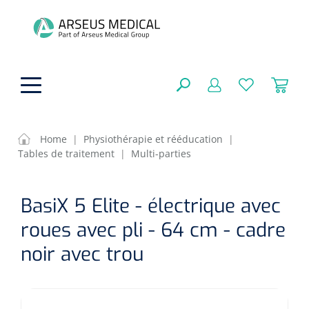
hoofdinhoud
Home
|
Physiothérapie et rééducation
|
Tables de traitement
|
Multi-parties
Aides techniques
FERMER
BasiX 5 Elite - électrique avec
OPTIONS
Traitement
Soins de confort générale
roues avec pli - 64 cm - cadre
Aromathérapie
Respiration
Sondes gastriques
noir avec trou
RÉSULTATS
Soins de beauté
Chirurgie
Peau
Accessoires de ventilation
Thérapie par lumière
Cryothérapie
Canules nasales