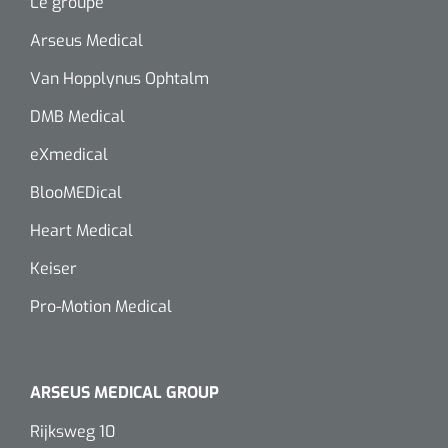
siliconée
Le groupe
Arseus Medical
Alginates
Van Hopplynus Ophtalm
Divers
DMB Medical
Dissolvant de couche adhésive
eXmedical
BlooMEDical
Ouates
Heart Medical
Agraffes de fixation
Keiser
Bassin renal
Pro-Motion Medical
Nettoyeurs de plaies
ARSEUS MEDICAL GROUP
Rijksweg 10