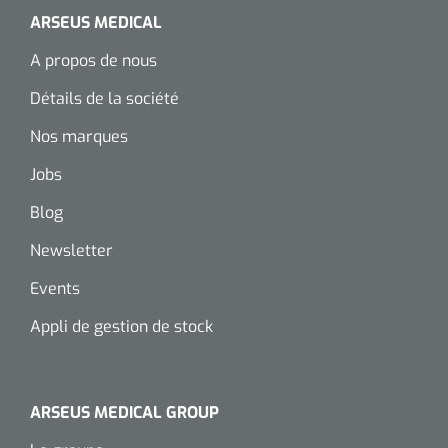
ARSEUS MEDICAL
Wearables
Kits d'instruments
A propos de nous
Logiciel
Champs stériles
Détails de la société
Alcoomètre
Nos marques
Produits pour le traitement des plaies chroniques
Jobs
Hydrocolloïdes
Blog
Pansements en argent
Newsletter
Pansement en mousse
Events
Appli de gestion de stock
Hydrogel
Bandages paraffine
ARSEUS MEDICAL GROUP
Pansements avec interface transparente