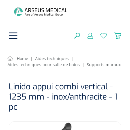
hoofdinhoud
Home
|
Aides techniques
|
Aides techniques pour salle de bains
|
Supports muraux
Aides techniques
FERMER
Linido appui combi vertical -
OPTIONS
Traitement
Soins de confort générale
1235 mm - inox/anthracite - 1
Aromathérapie
Respiration
Sondes gastriques
pc
RÉSULTATS
Soins de beauté
Chirurgie
Peau
Accessoires de ventilation
Thérapie par lumière
Cryothérapie
Canules nasales