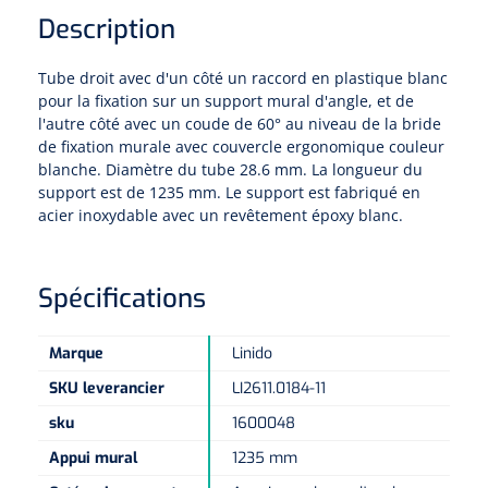
Pinces porte-tampons
Attelles pour doigts
3-parties
Couvertures alourdies
Description
Dermatoscopes
Sacs & pots à urine
Oreillers
Pinces pour le col utérin
Thérapie intraveineuse
Nettoyage & Désinfection des surfaces
Attelles pour chevilles
Bobath
Coussins de positionnement
Tube droit avec d'un côté un raccord en plastique blanc
Sources lumineuses et accessoires
Pieds à perfusion
Lubrifiant
pour la fixation sur un support mural d'angle, et de
Matelas & protège-matelas
Pinces à ongles
gynécologiques
Produits et papier
Portable
l'autre côté avec un coude de 60° au niveau de la bride
Couvertures de soins
Compresses & bandages
de fixation murale avec couvercle ergonomique couleur
Essuie-mains
Urinaux
Lits
Accessoires matériel d'injection
Extracteurs d’agrafes
Pansements gras
blanche. Diamètre du tube 28.6 mm. La longueur du
Source de lumière froide & distributeur mural
Accessoires
support est de 1235 mm. Le support est fabriqué en
Aides techniques pour boire
Tampons de cellulose
Hygiène féminine
Rinçages
acier inoxydable avec un revêtement époxy blanc.
Compresses de gaze
Cabinet médical
Loupes binoculaires
Traction
Bistouri
Gobelets
Conteneurs à aiguilles et accessoires
Tables d'examen
Mouchoirs
Bassins de lit & seau de toilette
Lames bistouri
Compresses ophtalmique
Otoscopes
Osteo
Tasses de café
Spécifications
Alcool désinfectant
Lampes d'examen
Paper toilette
Stitchcutters
Pansements non-adhérents
Ophtalmoscopes
Verticalisation
Couvercles pour gobelets
Marque
Linido
Coupes aiguilles
Sacs et accessoires pour médecins
Chiffons
Bistouris complets
Pansements absorbants
SKU leverancier
LI2611.0184-11
Lampes stylos
Tabourets
Aides techniques pour salle de bains
Garrots
sku
1600048
Tabourets
Serviettes
Manches bistrouri
Tampons
Rehausseurs de toilettes
Porte-spatules
Appui mural
1235 mm
Physiotechnique et hydromassage
Tampons alcoolisés
Marchepieds
Papier de tables d'examen