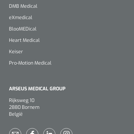
DMB Medical
Wearables
Kits d'instruments
eXmedical
Logiciel
Champs stériles
BlooMEDical
Alcoomètre
Heart Medical
Produits pour le traitement des plaies chroniques
Keiser
Hydrocolloïdes
Pro-Motion Medical
Pansements en argent
Pansement en mousse
ARSEUS MEDICAL GROUP
Hydrogel
Rijksweg 10
2880 Bornem
Bandages paraffine
België
Pansements avec interface transparente