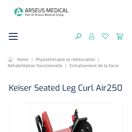
hoofdinhoud
Home
|
Physiothérapie et rééducation
|
Réhabilitation fonctionnelle
|
Entraînement de la force
Aides techniques
FERMER
Keiser Seated Leg Curl Air250
OPTIONS
Traitement
Soins de confort générale
Aromathérapie
Respiration
Sondes gastriques
RÉSULTATS
Soins de beauté
Chirurgie
Peau
Accessoires de ventilation
Thérapie par lumière
Cryothérapie
Canules nasales