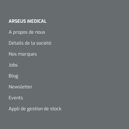
Wearables
Kits d'instruments
ARSEUS MEDICAL
Logiciel
Champs stériles
A propos de nous
Alcoomètre
Produits pour le traitement des plaies chroniques
Détails de la société
Hydrocolloïdes
Nos marques
Jobs
Pansements en argent
Blog
Pansement en mousse
Newsletter
Hydrogel
Events
Bandages paraffine
Appli de gestion de stock
Pansements avec interface transparente