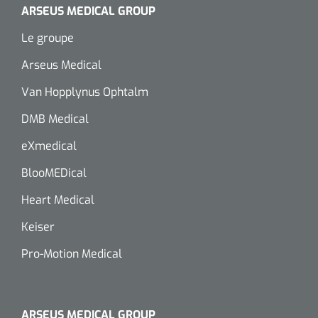
siliconée
ARSEUS MEDICAL GROUP
Alginates
Le groupe
Arseus Medical
Divers
Van Hopplynus Ophtalm
Dissolvant de couche adhésive
DMB Medical
Ouates
eXmedical
BlooMEDical
Agraffes de fixation
Heart Medical
Bassin renal
Keiser
Nettoyeurs de plaies
Pro-Motion Medical
ARSEUS MEDICAL GROUP