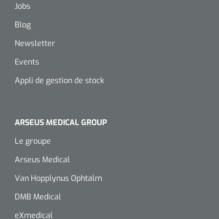
siliconée
Jobs
Blog
Alginates
Newsletter
Divers
Events
Dissolvant de couche adhésive
Appli de gestion de stock
Ouates
Agraffes de fixation
ARSEUS MEDICAL GROUP
Le groupe
Bassin renal
Arseus Medical
Nettoyeurs de plaies
Van Hopplynus Ophtalm
DMB Medical
eXmedical