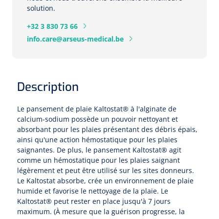
Pinces porte-tampons
Attelles pour doigts
3-parties
solution.
Couvertures alourdies
Dermatoscopes
Sacs & pots à urine
Oreillers
Pinces pour le col utérin
+32 3 830 73 66
Thérapie intraveineuse
Nettoyage & Désinfection des surfaces
Attelles pour chevilles
Bobath
Coussins de positionnement
info.care@arseus-medical.be
Sources lumineuses et accessoires
Pieds à perfusion
Lubrifiant
Matelas & protège-matelas
Pinces à ongles
gynécologiques
Produits et papier
Portable
Couvertures de soins
Compresses & bandages
Essuie-mains
Urinaux
Lits
Accessoires matériel d'injection
Extracteurs d’agrafes
Pansements gras
Source de lumière froide & distributeur mural
Accessoires
Description
Aides techniques pour boire
Tampons de cellulose
Hygiène féminine
Rinçages
Compresses de gaze
Cabinet médical
Loupes binoculaires
Traction
Bistouri
Gobelets
Le pansement de plaie Kaltostat® à l'alginate de
Conteneurs à aiguilles et accessoires
Tables d'examen
Mouchoirs
Bassins de lit & seau de toilette
Lames bistouri
calcium-sodium possède un pouvoir nettoyant et
Compresses ophtalmique
Otoscopes
Osteo
Tasses de café
absorbant pour les plaies présentant des débris épais,
Alcool désinfectant
ainsi qu'une action hémostatique pour les plaies
Lampes d'examen
Paper toilette
Stitchcutters
Pansements non-adhérents
saignantes. De plus, le pansement Kaltostat® agit
Ophtalmoscopes
Verticalisation
Couvercles pour gobelets
comme un hémostatique pour les plaies saignant
Coupes aiguilles
Sacs et accessoires pour médecins
Chiffons
Bistouris complets
légèrement et peut être utilisé sur les sites donneurs.
Pansements absorbants
Lampes stylos
Tabourets
Le Kaltostat absorbe, crée un environnement de plaie
Aides techniques pour salle de bains
Garrots
Tabourets
humide et favorise le nettoyage de la plaie. Le
Serviettes
Manches bistrouri
Tampons
Rehausseurs de toilettes
Porte-spatules
Kaltostat® peut rester en place jusqu'à 7 jours
Physiotechnique et hydromassage
Tampons alcoolisés
maximum. (À mesure que la guérison progresse, la
Marchepieds
Papier de tables d'examen