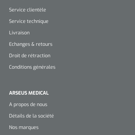
Wearables
Service clientèle
Kits d'instruments
Service technique
Logiciel
Champs stériles
Livraison
Alcoomètre
Produits pour le traitement des plaies chroniques
Echanges & retours
Hydrocolloïdes
Droit de rétraction
Conditions générales
Pansements en argent
Pansement en mousse
ARSEUS MEDICAL
Hydrogel
A propos de nous
Bandages paraffine
Détails de la société
Nos marques
Pansements avec interface transparente