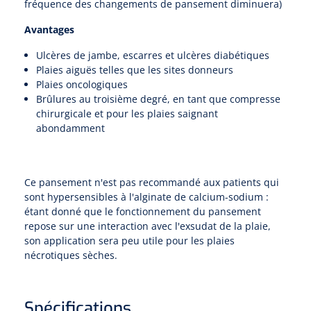
Compresses non-tissées
Shockwave
fréquence des changements de pansement diminuera)
Boîtes à instruments & tambours à pansements
Cadres de douche
Lampes frontales
Tambours à pansements
Avantages
Essuie-mains rouleau
Chariots et charrettes
Compresses prédécoupées
Tecar
Supports muraux
ORL
Ulcères de jambe, escarres et ulcères diabétiques
Chariots à linge
Boîtes à instruments
Essuie-tout
Plaies aiguës telles que les sites donneurs
Laryngoscopes
Echographie
Siège de douche
Moulages en plâtre et accessoires
Plaies oncologiques
Collecteurs de déchets
Brûlures au troisième degré, en tant que compresse
Papier cellulose
Bas Jersey
Kochers
Audiométrie
Ultrason & électrothérapie
Appui de toilette
chirurgicale et pour les plaies saignant
Chariots de transport
abondamment
Bandes de zinc
Anses auriculaires
Vêtements de protection individuelle
TENS
Diverses aides sanitaires
Mesure du corps
Chariots de soins des plaies
Bonnets de protection
Equipement autodiagnostique
Ouates de rembourrage
Pinces
Ondes courtes & micro-ondes
Chaises percées
Ce pansement n'est pas recommandé aux patients qui
sont hypersensibles à l'alginate de calcium-sodium :
Chariots à instruments
Sabots
Thermomètres
Bandes pour écharpes
Ciseaux
étant donné que le fonctionnement du pansement
Hydromassage
Chaises roulantes de douche
repose sur une interaction avec l'exsudat de la plaie,
Chariots PC
Bouchons d'oreille
Glucomètres
son application sera peu utile pour les plaies
Semelles de marche
Hystéromètres
Pressothérapie & massage
Brancard de douche
nécrotiques sèches.
Chariots à médicaments
Masques de protection
Pèse-personnes
Moulage en plâtre
Scies à plâtre & Scies pour bagues
Thermothérapie
Tabourets de douche
Gants
Spécifications
Lève-personne
Toises