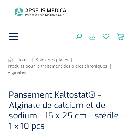
hoofdinhoud
Home
|
Soins des plaies
|
Produits pour le traitement des plaies chroniques
|
Aides techniques
Alginates
FERMER
OPTIONS
Traitement
Soins de confort générale
Pansement Kaltostat® -
Aromathérapie
Alginate de calcium et de
Respiration
Sondes gastriques
RÉSULTATS
sodium - 15 x 25 cm - stérile -
Soins de beauté
Chirurgie
Peau
Accessoires de ventilation
1 x 10 pcs
Thérapie par lumière
Cryothérapie
Canules nasales