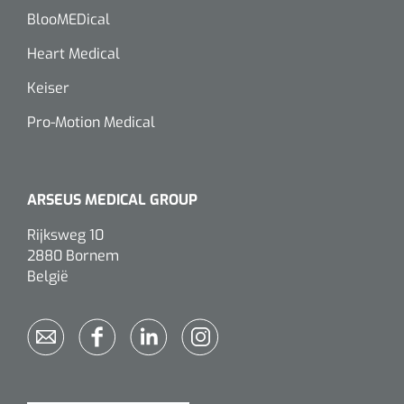
siliconée
BlooMEDical
Alginates
Heart Medical
Keiser
Divers
Pro-Motion Medical
Dissolvant de couche adhésive
Ouates
ARSEUS MEDICAL GROUP
Agraffes de fixation
Rijksweg 10
2880 Bornem
Bassin renal
België
Nettoyeurs de plaies