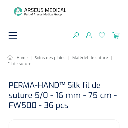
hoofdinhoud
Home
|
Soins des plaies
|
Matériel de suture
|
Fil de suture
Aides techniques
FERMER
PERMA-HAND™ Silk fil de
OPTIONS
Traitement
Soins de confort générale
suture 5/0 - 16 mm - 75 cm -
Aromathérapie
Respiration
Sondes gastriques
FW500 - 36 pcs
RÉSULTATS
Soins de beauté
Chirurgie
Peau
Accessoires de ventilation
Thérapie par lumière
Cryothérapie
Canules nasales