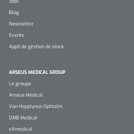
Jobs
Wearables
Kits d'instruments
Blog
Newsletter
Logiciel
Champs stériles
Events
Alcoomètre
Produits pour le traitement des plaies chroniques
Appli de gestion de stock
Hydrocolloïdes
Pansements en argent
ARSEUS MEDICAL GROUP
Pansement en mousse
Le groupe
Arseus Medical
Hydrogel
Van Hopplynus Ophtalm
Bandages paraffine
DMB Medical
Pansements avec interface transparente
eXmedical