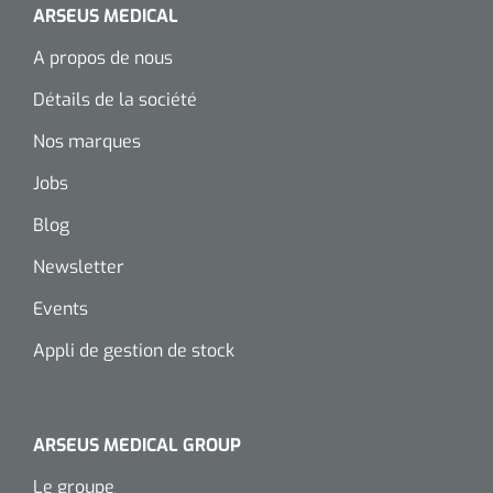
ARSEUS MEDICAL
Wearables
Kits d'instruments
A propos de nous
Logiciel
Champs stériles
Détails de la société
Nos marques
Alcoomètre
Produits pour le traitement des plaies chroniques
Jobs
Hydrocolloïdes
Blog
Pansements en argent
Newsletter
Pansement en mousse
Events
Appli de gestion de stock
Hydrogel
Bandages paraffine
ARSEUS MEDICAL GROUP
Pansements avec interface transparente
Le groupe