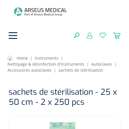
hoofdinhoud
Home
|
Instruments
|
Nettoyage & désinfection d'instruments
|
Autoclaves
|
Aides techniques
Accessoires autoclaves
|
sachets de stérilisation
FERMER
OPTIONS
Traitement
Soins de confort générale
sachets de stérilisation - 25 x
Aromathérapie
50 cm - 2 x 250 pcs
Respiration
Sondes gastriques
RÉSULTATS
Soins de beauté
Chirurgie
Peau
Accessoires de ventilation
Thérapie par lumière
Cryothérapie
Canules nasales