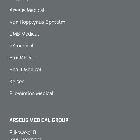
siliconée
Arseus Medical
Alginates
Van Hopplynus Ophtalm
DMB Medical
Divers
Dissolvant de couche adhésive
eXmedical
BlooMEDical
Ouates
Heart Medical
Agraffes de fixation
Keiser
Bassin renal
Pro-Motion Medical
Nettoyeurs de plaies
ARSEUS MEDICAL GROUP
Rijksweg 10
2880 Bornem