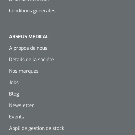
Wearables
Kits d'instruments
Conditions générales
Logiciel
Champs stériles
ARSEUS MEDICAL
Alcoomètre
Produits pour le traitement des plaies chroniques
A propos de nous
Hydrocolloïdes
Détails de la société
Pansements en argent
Nos marques
Jobs
Pansement en mousse
Blog
Hydrogel
Newsletter
Bandages paraffine
Events
Appli de gestion de stock
Pansements avec interface transparente