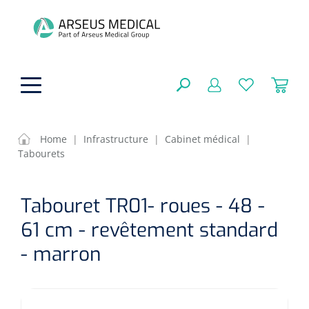
hoofdinhoud
Home
|
Infrastructure
|
Cabinet médical
|
Tabourets
Aides techniques
FERMER
Tabouret TR01- roues - 48 -
OPTIONS
Traitement
Soins de confort générale
61 cm - revêtement standard
Aromathérapie
Respiration
Sondes gastriques
- marron
RÉSULTATS
Soins de beauté
Chirurgie
Peau
Accessoires de ventilation
Thérapie par lumière
Cryothérapie
Canules nasales