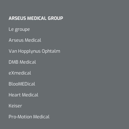
siliconée
Alginates
ARSEUS MEDICAL GROUP
Le groupe
Divers
Arseus Medical
Dissolvant de couche adhésive
Van Hopplynus Ophtalm
Ouates
DMB Medical
Agraffes de fixation
eXmedical
BlooMEDical
Bassin renal
Heart Medical
Nettoyeurs de plaies
Keiser
Pro-Motion Medical