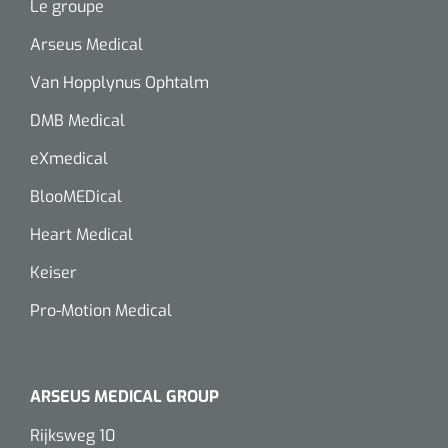
siliconée
Le groupe
Arseus Medical
Alginates
Van Hopplynus Ophtalm
Divers
DMB Medical
Dissolvant de couche adhésive
eXmedical
Ouates
BlooMEDical
Heart Medical
Agraffes de fixation
Keiser
Bassin renal
Pro-Motion Medical
Nettoyeurs de plaies
ARSEUS MEDICAL GROUP
Rijksweg 10