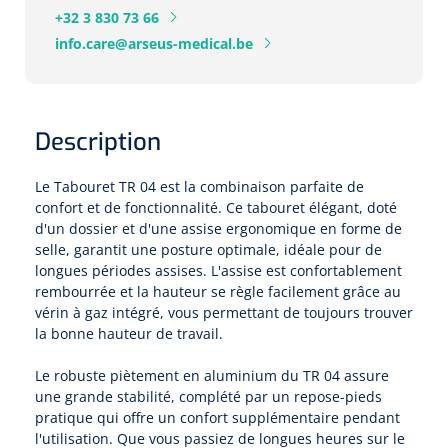
Pinces porte-tampons
Attelles pour doigts
3-parties
+32 3 830 73 66
Couvertures alourdies
Dermatoscopes
Sacs & pots à urine
info.care@arseus-medical.be
Oreillers
Pinces pour le col utérin
Thérapie intraveineuse
Nettoyage & Désinfection des surfaces
Attelles pour chevilles
Bobath
Coussins de positionnement
Sources lumineuses et accessoires
Pieds à perfusion
Lubrifiant
Matelas & protège-matelas
Pinces à ongles
gynécologiques
Produits et papier
Portable
Couvertures de soins
Compresses & bandages
Description
Essuie-mains
Urinaux
Lits
Accessoires matériel d'injection
Extracteurs d’agrafes
Pansements gras
Source de lumière froide & distributeur mural
Accessoires
Aides techniques pour boire
Tampons de cellulose
Le Tabouret TR 04 est la combinaison parfaite de
Hygiène féminine
Rinçages
Compresses de gaze
Cabinet médical
Loupes binoculaires
confort et de fonctionnalité. Ce tabouret élégant, doté
Traction
Bistouri
Gobelets
d'un dossier et d'une assise ergonomique en forme de
Conteneurs à aiguilles et accessoires
Tables d'examen
Mouchoirs
Bassins de lit & seau de toilette
Lames bistouri
selle, garantit une posture optimale, idéale pour de
Compresses ophtalmique
Otoscopes
Osteo
Tasses de café
longues périodes assises. L'assise est confortablement
Alcool désinfectant
Lampes d'examen
Paper toilette
rembourrée et la hauteur se règle facilement grâce au
Stitchcutters
Pansements non-adhérents
Ophtalmoscopes
Verticalisation
Couvercles pour gobelets
vérin à gaz intégré, vous permettant de toujours trouver
Coupes aiguilles
la bonne hauteur de travail.
Sacs et accessoires pour médecins
Chiffons
Bistouris complets
Pansements absorbants
Lampes stylos
Tabourets
Aides techniques pour salle de bains
Le robuste piètement en aluminium du TR 04 assure
Garrots
Tabourets
Serviettes
Manches bistrouri
une grande stabilité, complété par un repose-pieds
Tampons
Rehausseurs de toilettes
Porte-spatules
pratique qui offre un confort supplémentaire pendant
Physiotechnique et hydromassage
Tampons alcoolisés
l'utilisation. Que vous passiez de longues heures sur le
Marchepieds
Papier de tables d'examen