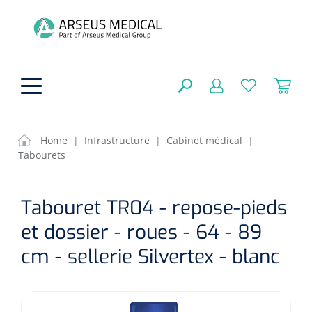
hoofdinhoud
Home
|
Infrastructure
|
Cabinet médical
|
Tabourets
Aides techniques
FERMER
Tabouret TR04 - repose-pieds
OPTIONS
Traitement
Soins de confort générale
et dossier - roues - 64 - 89
Aromathérapie
Respiration
Sondes gastriques
cm - sellerie Silvertex - blanc
RÉSULTATS
Soins de beauté
Chirurgie
Peau
Accessoires de ventilation
Thérapie par lumière
Cryothérapie
Canules nasales