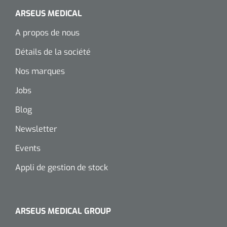
ARSEUS MEDICAL
Wearables
Kits d'instruments
A propos de nous
Logiciel
Champs stériles
Détails de la société
Alcoomètre
Nos marques
Produits pour le traitement des plaies chroniques
Hydrocolloïdes
Jobs
Blog
Pansements en argent
Newsletter
Pansement en mousse
Events
Hydrogel
Appli de gestion de stock
Bandages paraffine
ARSEUS MEDICAL GROUP
Pansements avec interface transparente