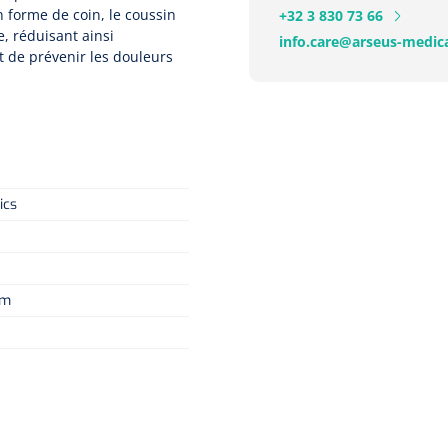
n forme de coin, le coussin
+32 3 830 73 66
e, réduisant ainsi
info.care@arseus-medica
t de prévenir les douleurs
ics
cm