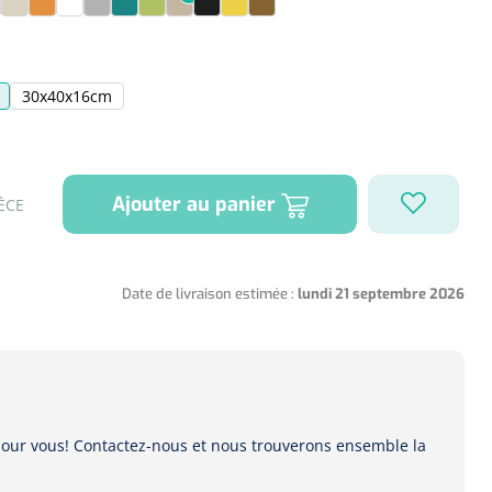
ge
 rose
8 - violet
S09 - écru
S10 - orange
S11 - blanc
S12 - gris
S13 - turquoise
S14 - vert menthe
S15 - beige
S16 - anthracite
S17 - jaune
S18 - marron
30x40x16cm
Ajouter au panier
ÈCE
Date de livraison estimée :
lundi 21 septembre 2026
 pour vous! Contactez-nous et nous trouverons ensemble la