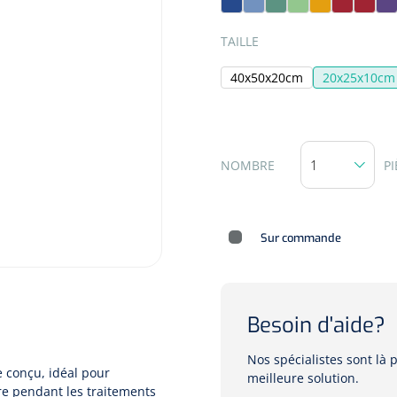
S01 - bleu
S02 - bleu clair
S03 - vert
S04 - vert clair
S05 - ocre
S06 - rou
S07 -
S0
SELECTEER
TAILLE
40x50x20cm
20x25x10cm
NOMBRE
PI
Sur commande
Besoin d'aide?
Nos spécialistes sont là
 conçu, idéal pour
meilleure solution.
re pendant les traitements