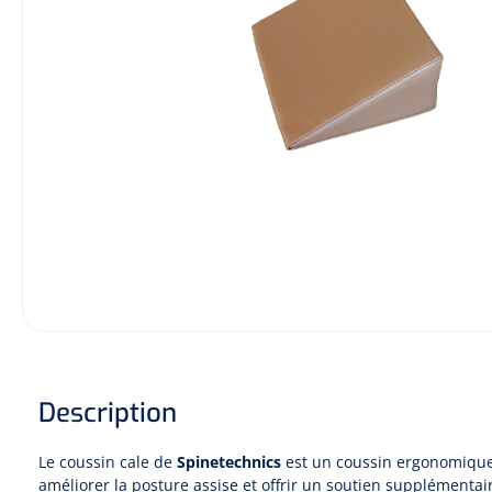
Hygiène & Désinfection
Soins d'incontinence
Matériel d'injection
Infrastructure
Instruments
Monitoring
Soins des plaies
Description
Le coussin cale de
Spinetechnics
est un coussin ergonomique
améliorer la posture assise et offrir un soutien supplémentai