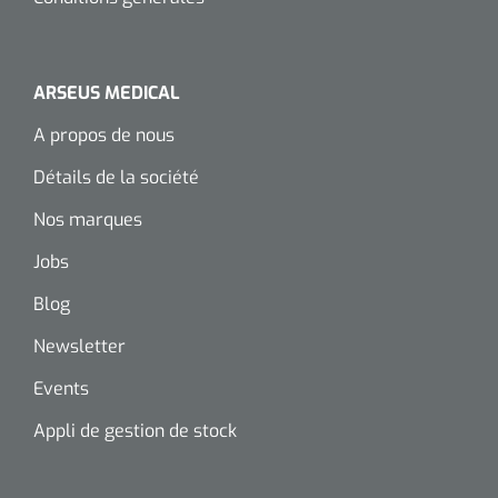
Wearables
Kits d'instruments
Logiciel
ARSEUS MEDICAL
Champs stériles
A propos de nous
Alcoomètre
Produits pour le traitement des plaies chroniques
Détails de la société
Hydrocolloïdes
Nos marques
Pansements en argent
Jobs
Blog
Pansement en mousse
Newsletter
Hydrogel
Events
Bandages paraffine
Appli de gestion de stock
Pansements avec interface transparente