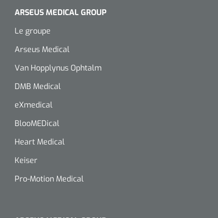
siliconée
ARSEUS MEDICAL GROUP
Alginates
Le groupe
Arseus Medical
Divers
Van Hopplynus Ophtalm
Dissolvant de couche adhésive
DMB Medical
Ouates
eXmedical
Agraffes de fixation
BlooMEDical
Heart Medical
Bassin renal
Keiser
Nettoyeurs de plaies
Pro-Motion Medical