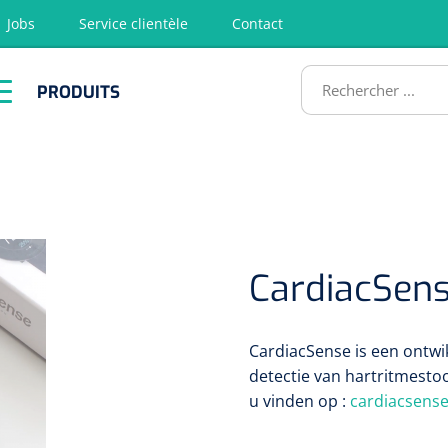
Jobs
Service clientèle
Contact
RODUITS
PRODUITS
tion
Chirurgie
Diagnostic
Premiers
Physiothéra
secours &
et rééducat
ATS
Réanimation
CardiacSen
CardiacSense is een ontwi
detectie van hartritmestoo
u vinden op :
cardiacsense