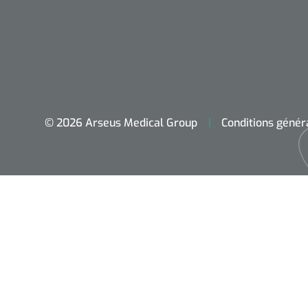
© 2026 Arseus Medical Group
Conditions génér
Accueil
Aides techniques
Traitement
Respiration
Chirurgie
Diagnostic