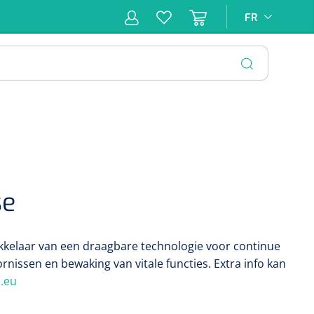
FR
FR
pie
Hygiène &
Soins
Matériel
Infras
ion
Désinfection
d'incontinence
d'injection
FERMER
se
kkelaar van een draagbare technologie voor continue
rnissen en bewaking van vitale functies. Extra info kan
.eu