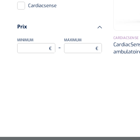
Cardiacsense
Prix
CARDIACSENSE
MINIMUM
MAXIMUM
CardiacSen
–
€
€
ambulatoire