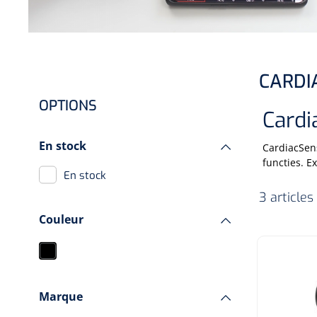
Hygiène & Désinfection
Soins d'incontinence
Matériel d'injection
CARDI
Infrastructure
OPTIONS
Instruments
Cardi
Monitoring
En stock
CardiacSens
Soins des plaies
functies. E
En stock
3 articles
Couleur
Marque