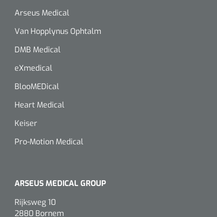
Arseus Medical
Wearables
Kits d'instruments
Van Hopplynus Ophtalm
Logiciel
Champs stériles
DMB Medical
Alcoomètre
eXmedical
Produits pour le traitement des plaies chroniques
Hydrocolloïdes
BlooMEDical
Heart Medical
Pansements en argent
Keiser
Pansement en mousse
Pro-Motion Medical
Hydrogel
Bandages paraffine
ARSEUS MEDICAL GROUP
Rijksweg 10
Pansements avec interface transparente
2880 Bornem