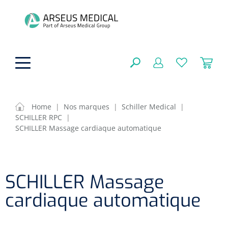
hoofdinhoud
Home
|
Nos marques
|
Schiller Medical
|
SCHILLER RPC
|
Aides techniques
SCHILLER Massage cardiaque automatique
FERMER
OPTIONS
Traitement
Soins de confort générale
Aromathérapie
SCHILLER Massage
Respiration
Sondes gastriques
RÉSULTATS
cardiaque automatique
Soins de beauté
Chirurgie
Peau
Accessoires de ventilation
Thérapie par lumière
Cryothérapie
Canules nasales