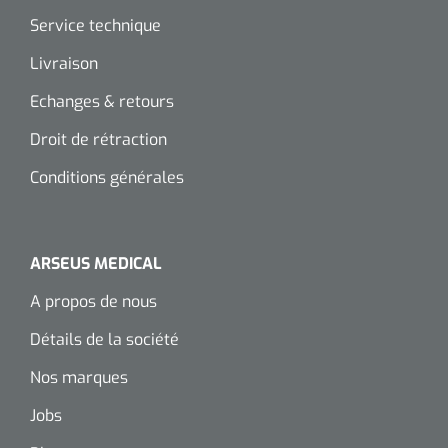
siliconée
Service technique
Alginates
Livraison
Echanges & retours
Divers
Droit de rétraction
Dissolvant de couche adhésive
Conditions générales
Ouates
Agraffes de fixation
ARSEUS MEDICAL
Bassin renal
A propos de nous
Détails de la société
Nettoyeurs de plaies
Nos marques
Jobs