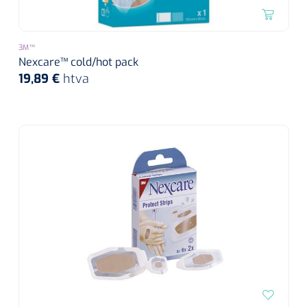
siliconée
Alginates
3M™
Nexcare™ cold/hot pack
Divers
19,89 €
htva
Dissolvant de couche adhésive
Ouates
Agraffes de fixation
Bassin renal
Nettoyeurs de plaies