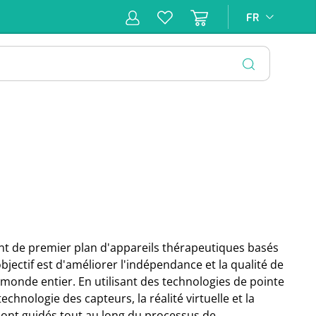
FR
FR
pie
Hygiène &
Soins
Matériel
Infras
ion
Désinfection
d'incontinence
d'injection
FERMER
nt de premier plan d'appareils thérapeutiques basés
objectif est d'améliorer l'indépendance et la qualité de
monde entier. En utilisant des technologies de pointe
technologie des capteurs, la réalité virtuelle et la
 sont guidés tout au long du processus de