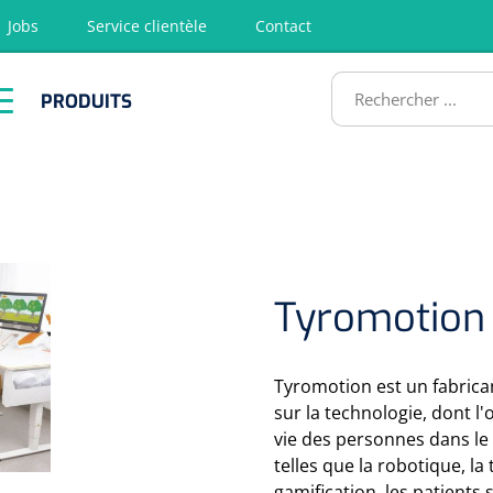
Jobs
Service clientèle
Contact
RODUITS
PRODUITS
tion
Chirurgie
Diagnostic
Premiers
Physiothéra
secours &
et rééducat
ATS
Réanimation
Tyromotion
Tyromotion est un fabrica
sur la technologie, dont l'
vie des personnes dans le 
telles que la robotique, la 
gamification, les patients