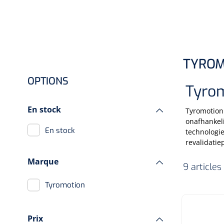
Hygiène & Désinfection
Soins d'incontinence
Matériel d'injection
Infrastructure
TYROM
Instruments
OPTIONS
Tyro
Monitoring
En stock
Soins des plaies
Tyromotion
onafhankel
En stock
technologie
revalidatie
Marque
9 articles
Tyromotion
Prix