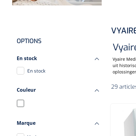
Hygiène & Désinfection
Soins d'incontinence
Matériel d'injection
VYAIR
Infrastructure
OPTIONS
Vyair
Instruments
Monitoring
En stock
Vyaire Medi
uit histori
Soins des plaies
En stock
oplossingen
29 articl
Couleur
Marque