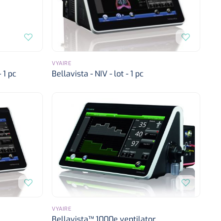
VYAIRE
 1 pc
Bellavista - NIV - lot - 1 pc
VYAIRE
Bellavista™ 1000e ventilator