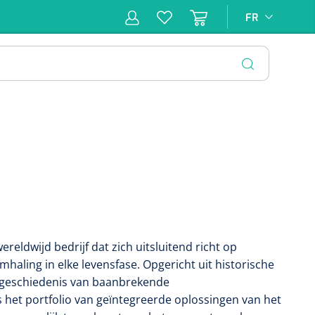
FR
FR
pie
Hygiène &
Soins
Matériel
Infras
ion
Désinfection
d'incontinence
d'injection
FERMER
wereldwijd bedrijf dat zich uitsluitend richt op
aling in elke levensfase. Opgericht uit historische
 geschiedenis van baanbrekende
 het portfolio van geïntegreerde oplossingen van het