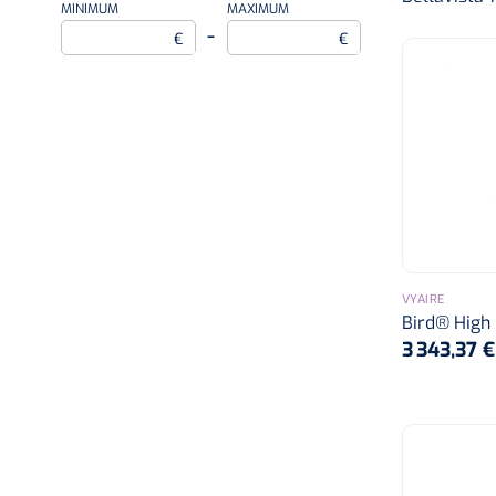
MINIMUM
MAXIMUM
–
€
€
VYAIRE
Bird® High
3 343,37 