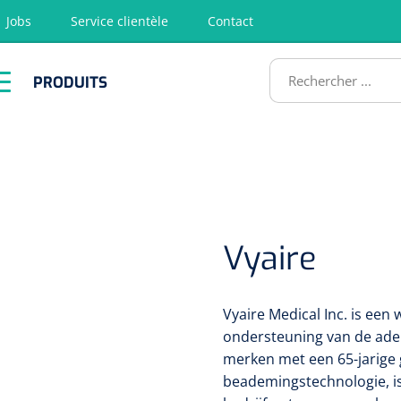
Jobs
Service clientèle
Contact
RODUITS
PRODUITS
tion
Chirurgie
Diagnostic
Premiers
Physiothéra
secours &
et rééducat
ATS
Réanimation
Vyaire
Vyaire Medical Inc. is een 
ondersteuning van de ademh
merken met een 65-jarige
beademingstechnologie, is