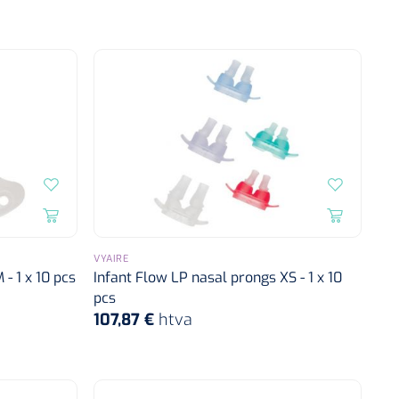
VYAIRE
- 1 x 10 pcs
Infant Flow LP nasal prongs XS - 1 x 10
pcs
107,87 €
htva