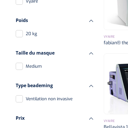
Vyaire
Poids
20 kg
VYAIRE
fabian® the
Taille du masque
Medium
Type beademing
Ventilation non invasive
Prix
VYAIRE
Bellavista 