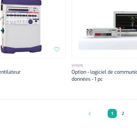
VYAIRE
ntilateur
Option - logiciel de communi
données - 1 pc
1
2
Pagina
Pagina