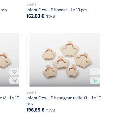
VYAIRE
 pcs
Infant Flow LP bonnet - 1 x 10 pcs
162,83 €
htva
VYAIRE
 M - 1 x 10
Infant Flow LP headgear taille XL - 1 x 10
pcs
196,65 €
htva