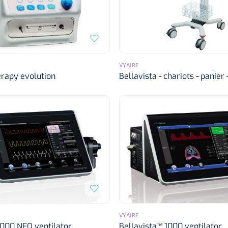
VYAIRE
rapy evolution
Bellavista - chariots - panier -
VYAIRE
1000 NEO ventilator
Bellavista™ 1000 ventilator