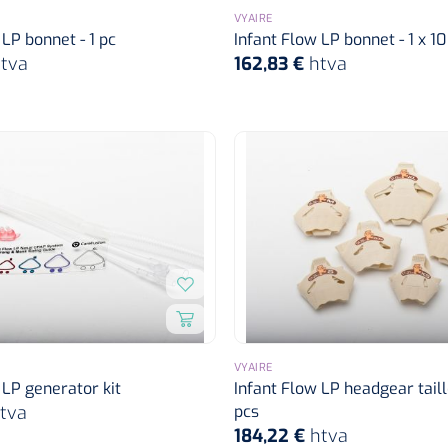
VYAIRE
 LP bonnet - 1 pc
Infant Flow LP bonnet - 1 x 10
tva
162,83 €
htva
VYAIRE
 LP generator kit
Infant Flow LP headgear taille
tva
pcs
184,22 €
htva