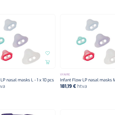
VYAIRE
 LP nasal masks L - 1 x 10 pcs
Infant Flow LP nasal masks M 
tva
181,19 €
htva