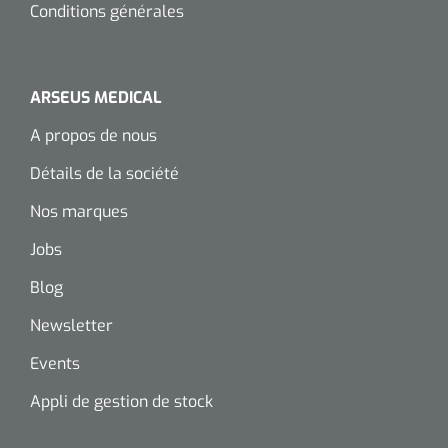
siliconée
Conditions générales
Alginates
ARSEUS MEDICAL
Divers
A propos de nous
Dissolvant de couche adhésive
Détails de la société
Ouates
Nos marques
Agraffes de fixation
Jobs
Blog
Bassin renal
Newsletter
Nettoyeurs de plaies
Events
Appli de gestion de stock