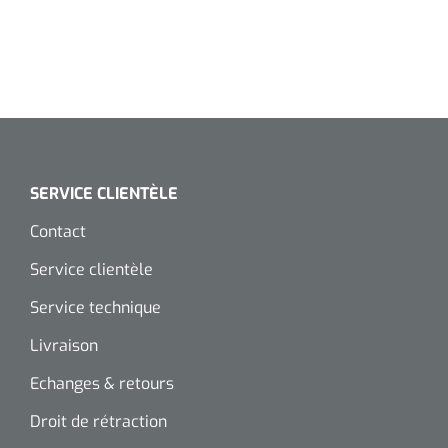
Wearables
Kits d'instruments
Logiciel
Champs stériles
Alcoomètre
Produits pour le traitement des plaies chroniques
Hydrocolloïdes
SERVICE CLIENTÈLE
Pansements en argent
Contact
Service clientèle
Pansement en mousse
Service technique
Hydrogel
Livraison
Bandages paraffine
Echanges & retours
Droit de rétraction
Pansements avec interface transparente