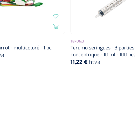
TERUMO
rot - multicoloré - 1 pc
Terumo seringues - 3-parties -
va
concentrique - 10 ml - 100 pc
11,22 €
htva