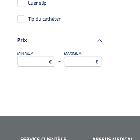
Luer slip
Tip du cathéter
Prix
MINIMUM
MAXIMUM
–
€
€
SERVICE CLIENTÈLE
ARSEUS MEDICAL