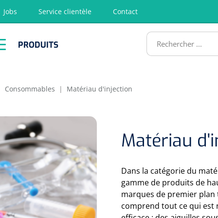
Jobs
Service clientèle
Contact
RODUITS
PRODUITS
tion
Chirurgie
Diagnostic
Premiers
Physiothéra
secours &
et rééducat
ATS
Réanimation
|
Consommables
|
Matériau d'injection
Matériau d'i
Dans la catégorie du matér
gamme de produits de hau
marques de premier plan 
comprend tout ce qui est 
efficace : des aiguilles s