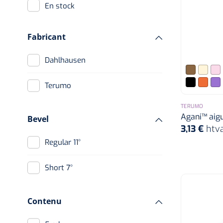
En stock
Fabricant
Dahlhausen
Terumo
TERUMO
Agani™ aigu
Bevel
3,13 €
htv
Regular 11°
Short 7°
Contenu