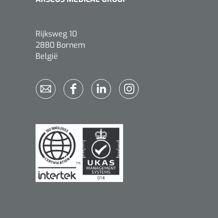
Rijksweg 10
2880 Bornem
België