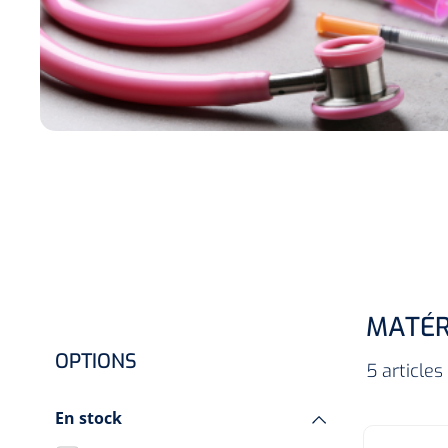
Hygiène & Désinfection
Soins d'incontinence
Matériel d'injection
Infrastructure
Instruments
Monitoring
Soins des plaies
MATÉR
OPTIONS
5 articles
En stock