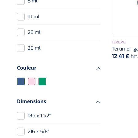
5 ml
10 ml
20 ml
TERUMO
30 ml
Terumo - gar
12,41 €
ht
50 ml
Couleur
Dimensions
18G x 1 1/2"
21G x 5/8"