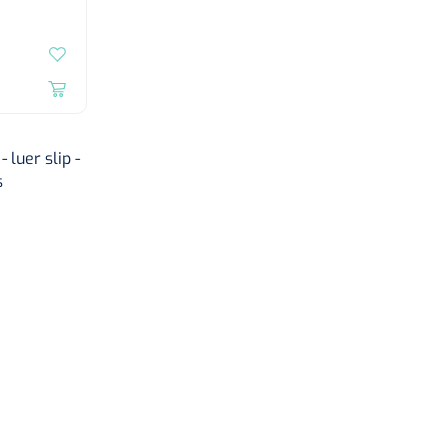
 luer slip -
s