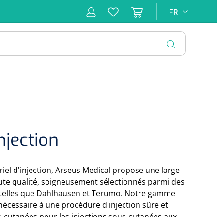
FR
FR
pie
Hygiène &
Soins
Matériel
Infras
ion
Désinfection
d'incontinence
d'injection
FERMER
njection
iel d'injection, Arseus Medical propose une large
te qualité, soigneusement sélectionnés parmi des
telles que Dahlhausen et Terumo. Notre gamme
nécessaire à une procédure d'injection sûre et
ous-cutanées pour les injections sous-cutanées aux