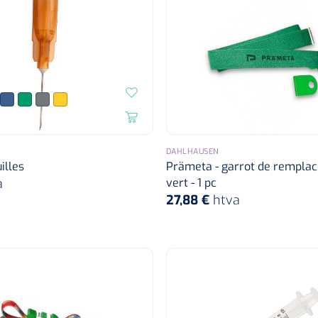
DAHLHAUSEN
illes
Prämeta - garrot de rempla
a
vert - 1 pc
27,88 €
htva