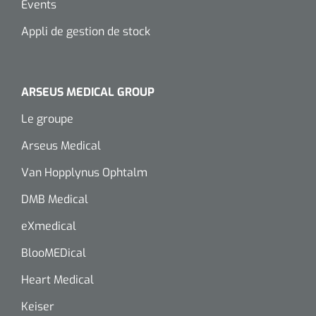
Events
Wearables
Kits d'instruments
Appli de gestion de stock
Logiciel
Champs stériles
ARSEUS MEDICAL GROUP
Alcoomètre
Produits pour le traitement des plaies chroniques
Le groupe
Hydrocolloïdes
Arseus Medical
Pansements en argent
Van Hopplynus Ophtalm
Pansement en mousse
DMB Medical
eXmedical
Hydrogel
BlooMEDical
Bandages paraffine
Heart Medical
Pansements avec interface transparente
Keiser