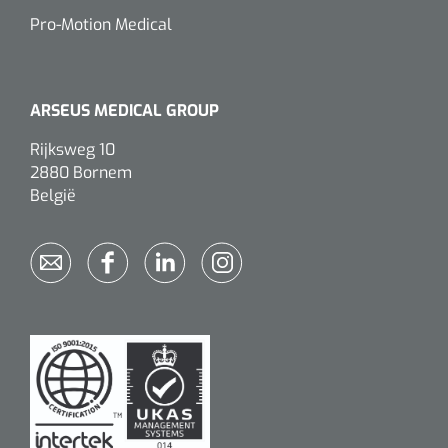
siliconée
Pro-Motion Medical
Alginates
ARSEUS MEDICAL GROUP
Divers
Dissolvant de couche adhésive
Rijksweg 10
2880 Bornem
Ouates
België
Agraffes de fixation
Bassin renal
Nettoyeurs de plaies