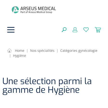
hoofdinhoud
Home
|
Nos spécialités
|
Catégories gynécologie
|
Hygiène
Aides techniques
FERMER
OPTIONS
Traitement
Soins de confort générale
Une sélection parmi la
Aromathérapie
Respiration
Sondes gastriques
gamme de Hygiène
RÉSULTATS
Soins de beauté
Chirurgie
Peau
Accessoires de ventilation
Thérapie par lumière
Cryothérapie
Canules nasales