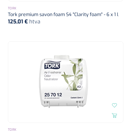
TORK
Tork premium savon foam S4 "Clarity foam" - 6 x 1 l
125,01 €
htva
TORK