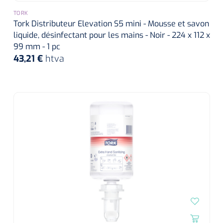
TORK
Wearables
Kits d'instruments
Tork Distributeur Elevation S5 mini - Mousse et savon
liquide, désinfectant pour les mains - Noir - 224 x 112 x
Logiciel
Champs stériles
99 mm - 1 pc
43,21 €
htva
Alcoomètre
Produits pour le traitement des plaies chroniques
Hydrocolloïdes
Pansements en argent
Pansement en mousse
Hydrogel
Bandages paraffine
Pansements avec interface transparente