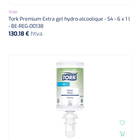
siliconée
TORK
Alginates
Tork Premium Extra gel hydro-alcoolique - S4 - 6 x 1 l
- BE-REG-00138
130,18 €
htva
Divers
Dissolvant de couche adhésive
Ouates
Agraffes de fixation
Bassin renal
Nettoyeurs de plaies