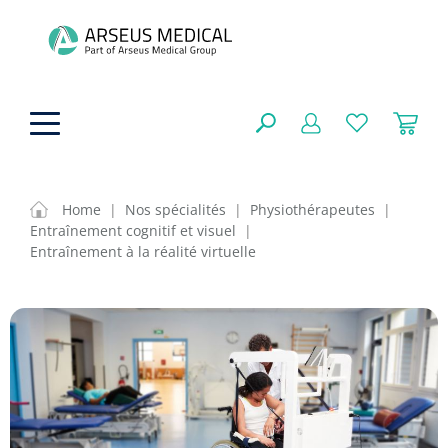
hoofdinhoud
Home
|
Nos spécialités
|
Physiothérapeutes
|
Entraînement cognitif et visuel
|
Aides techniques
Entraînement à la réalité virtuelle
FERMER
OPTIONS
Traitement
Soins de confort générale
Aromathérapie
Respiration
Sondes gastriques
RÉSULTATS
Soins de beauté
Chirurgie
Peau
Accessoires de ventilation
Thérapie par lumière
Cryothérapie
Canules nasales