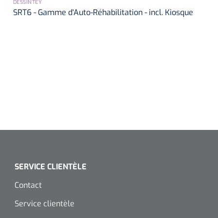
siliconée
DESSINTEY
SRT6 - Gamme d'Auto-Réhabilitation - incl. Kiosque
Alginates
Divers
Dissolvant de couche adhésive
Ouates
Agraffes de fixation
Bassin renal
SERVICE CLIENTÈLE
Nettoyeurs de plaies
Contact
Service clientèle