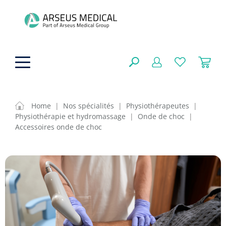
hoofdinhoud
Home
|
Nos spécialités
|
Physiothérapeutes
|
Physiothérapie et hydromassage
|
Onde de choc
|
Aides techniques
Accessoires onde de choc
FERMER
OPTIONS
Traitement
Soins de confort générale
Aromathérapie
Respiration
Sondes gastriques
RÉSULTATS
Soins de beauté
Chirurgie
Peau
Accessoires de ventilation
Thérapie par lumière
Cryothérapie
Canules nasales