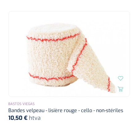
siliconée
Alginates
Divers
Dissolvant de couche adhésive
Ouates
Agraffes de fixation
Bassin renal
BASTOS VIEGAS
Nettoyeurs de plaies
Bandes velpeau - lisière rouge - cello - non-stériles
10,50 €
htva