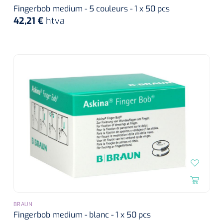
siliconée
Fingerbob medium - 5 couleurs - 1 x 50 pcs
42,21 €
htva
Alginates
Divers
Dissolvant de couche adhésive
Ouates
Agraffes de fixation
Bassin renal
Nettoyeurs de plaies
BRAUN
Fingerbob medium - blanc - 1 x 50 pcs