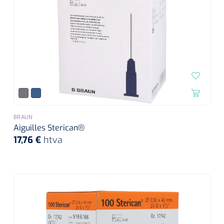
BRAUN
Aiguilles Sterican®
17,76 €
htva