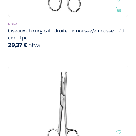
NOPA
Ciseaux chirurgical - droite - émoussé/émoussé - 20
cm - 1 pc
29,37 €
htva