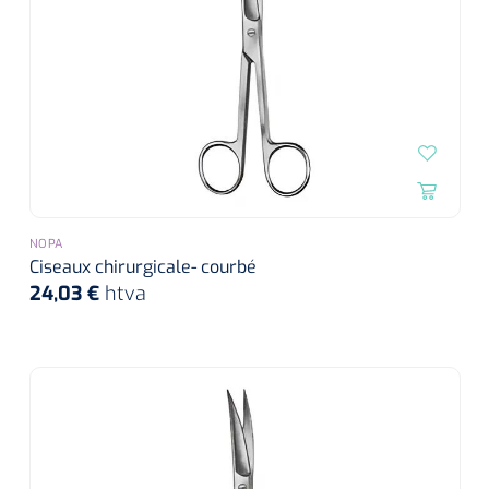
siliconée
Alginates
Divers
Dissolvant de couche adhésive
Ouates
NOPA
Agraffes de fixation
Ciseaux chirurgicale- courbé
24,03 €
htva
Bassin renal
Nettoyeurs de plaies