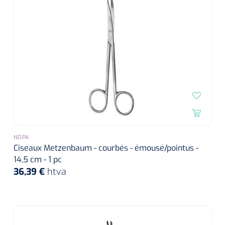
NOPA
Ciseaux Metzenbaum - courbés - émousé/pointus -
14,5 cm - 1 pc
36,39 €
htva