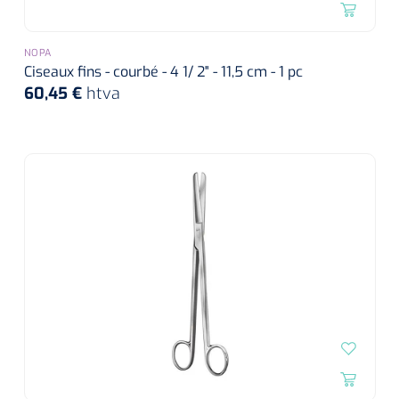
NOPA
Ciseaux fins - courbé - 4 1/ 2" - 11,5 cm - 1 pc
60,45 €
htva