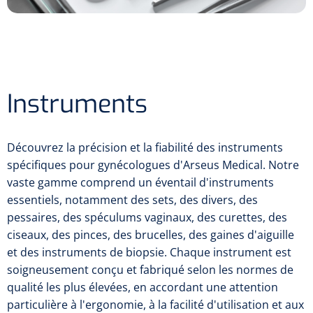
Pinces porte-tampons
Attelles pour doigts
3-parties
Couvertures alourdies
Dermatoscopes
Sacs & pots à urine
Oreillers
Pinces pour le col utérin
Thérapie intraveineuse
Nettoyage & Désinfection des surfaces
Attelles pour chevilles
Bobath
Coussins de positionnement
Sources lumineuses et accessoires
Pieds à perfusion
Lubrifiant
Matelas & protège-matelas
Pinces à ongles
gynécologiques
Produits et papier
Portable
Couvertures de soins
Compresses & bandages
Instruments
Essuie-mains
Urinaux
Lits
Accessoires matériel d'injection
Extracteurs d’agrafes
Pansements gras
Source de lumière froide & distributeur mural
Accessoires
Aides techniques pour boire
Tampons de cellulose
Hygiène féminine
Rinçages
Compresses de gaze
Cabinet médical
Loupes binoculaires
Découvrez la précision et la fiabilité des instruments
Traction
Bistouri
Gobelets
Conteneurs à aiguilles et accessoires
spécifiques pour gynécologues d'Arseus Medical. Notre
Tables d'examen
Mouchoirs
Bassins de lit & seau de toilette
Lames bistouri
Compresses ophtalmique
Otoscopes
vaste gamme comprend un éventail d'instruments
Osteo
Tasses de café
Alcool désinfectant
essentiels, notamment des sets, des divers, des
Lampes d'examen
Paper toilette
Stitchcutters
Pansements non-adhérents
Ophtalmoscopes
pessaires, des spéculums vaginaux, des curettes, des
Verticalisation
Couvercles pour gobelets
Coupes aiguilles
ciseaux, des pinces, des brucelles, des gaines d'aiguille
Sacs et accessoires pour médecins
Chiffons
Bistouris complets
Pansements absorbants
Lampes stylos
et des instruments de biopsie. Chaque instrument est
Tabourets
Aides techniques pour salle de bains
Garrots
soigneusement conçu et fabriqué selon les normes de
Tabourets
Serviettes
Manches bistrouri
Tampons
Rehausseurs de toilettes
Porte-spatules
qualité les plus élevées, en accordant une attention
Physiotechnique et hydromassage
Tampons alcoolisés
particulière à l'ergonomie, à la facilité d'utilisation et aux
Marchepieds
Papier de tables d'examen