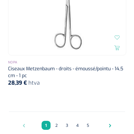
NOPA
Ciseaux Metzenbaum - droits - émoussé/pointu - 14,5
cm - 1 pc
28,39 €
htva
1
2
3
4
5
Pagina
Pagina
Pagina
Pagina
Pagina