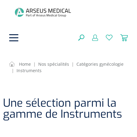
hoofdinhoud
Home
|
Nos spécialités
|
Catégories gynécologie
|
Instruments
Aides techniques
FERMER
OPTIONS
Traitement
Soins de confort générale
Une sélection parmi la
Aromathérapie
Respiration
Sondes gastriques
gamme de Instruments
RÉSULTATS
Soins de beauté
Chirurgie
Peau
Accessoires de ventilation
Thérapie par lumière
Cryothérapie
Canules nasales