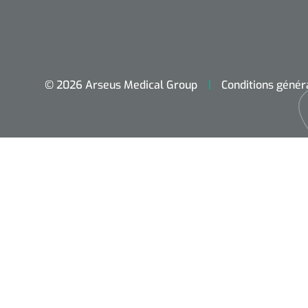
© 2026 Arseus Medical Group
Conditions génér
Accueil
Aides techniques
Traitement
Respiration
Chirurgie
Diagnostic
Premiers secours & Réanimation
Physiothérapie et rééducation