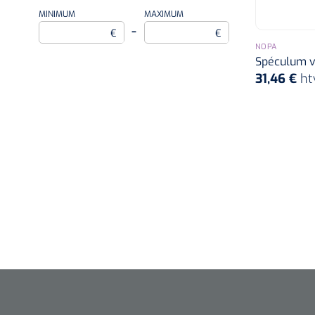
35 mm
MINIMUM
MAXIMUM
–
€
€
L
NOPA
Spéculum v
33 mm
31,46 €
ht
12 mm
Small