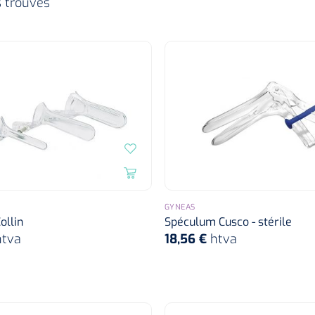
s trouvés
GYNEAS
ollin
Spéculum Cusco - stérile
htva
18,56 €
htva