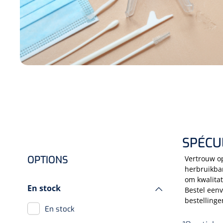
Hygiène & Désinfection
Soins d'incontinence
Matériel d'injection
Infrastructure
Instruments
Monitoring
Soins des plaies
SPÉCU
OPTIONS
Vertrouw op
herbruikba
om kwalitat
En stock
Bestel eenv
bestellinge
En stock