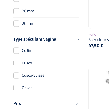
26 mm
20 mm
NOPA
Medium
Type spéculum vaginal
Spéculum v
47,50 €
h
S
Collin
24 mm
Cusco
30 mm
Cusco-Suisse
M
Grave
27 mm
Pederson
Prix