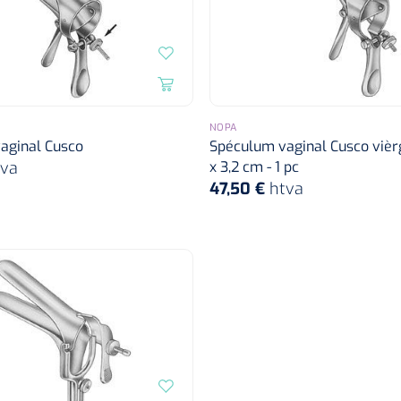
NOPA
aginal Cusco
Spéculum vaginal Cusco vièrg
tva
x 3,2 cm - 1 pc
47,50 €
htva