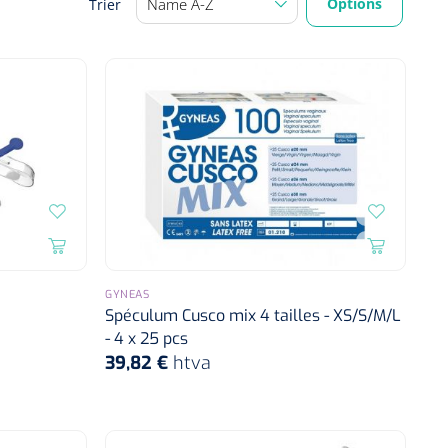
Options
Trier
GYNEAS
Spéculum Cusco mix 4 tailles - XS/S/M/L
- 4 x 25 pcs
39,82 €
htva