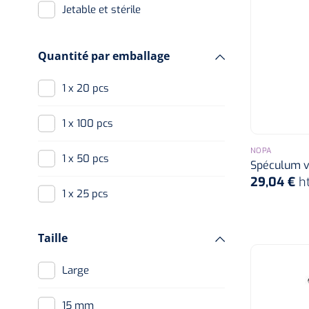
Jetable et stérile
Quantité par emballage
1 x 20 pcs
1 x 100 pcs
NOPA
1 x 50 pcs
Spéculum v
29,04 €
h
1 x 25 pcs
Taille
Large
15 mm