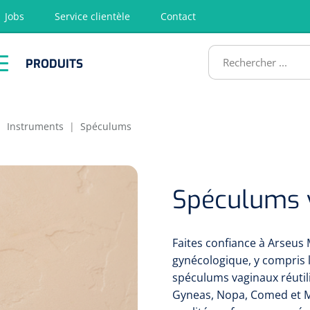
Jobs
Service clientèle
Contact
RODUITS
PRODUITS
tion
Chirurgie
Diagnostic
Premiers
Physiothéra
secours &
et rééducat
ATS
Réanimation
|
Instruments
|
Spéculums
Spéculums 
Faites confiance à Arseus 
gynécologique, y compris
spéculums vaginaux réutil
Gyneas, Nopa, Comed et Me