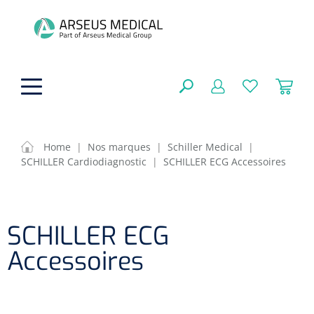
hoofdinhoud
Home
|
Nos marques
|
Schiller Medical
|
SCHILLER Cardiodiagnostic
|
SCHILLER ECG Accessoires
Aides techniques
FERMER
OPTIONS
Traitement
Soins de confort générale
SCHILLER ECG
Aromathérapie
Respiration
Sondes gastriques
Accessoires
RÉSULTATS
Soins de beauté
Chirurgie
Peau
Accessoires de ventilation
Thérapie par lumière
Cryothérapie
Canules nasales