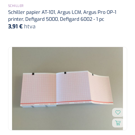
siliconée
SCHILLER
Schiller papier AT-101, Argus LCM, Argus Pro OP-1
Alginates
printer, Defigard 5000, Defigard 6002 - 1 pc
3,91 €
htva
Divers
Dissolvant de couche adhésive
Ouates
Agraffes de fixation
Bassin renal
Nettoyeurs de plaies