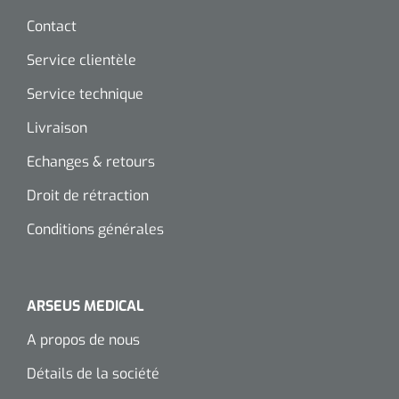
siliconée
Contact
Alginates
Service clientèle
Service technique
Divers
Dissolvant de couche adhésive
Livraison
Echanges & retours
Ouates
Droit de rétraction
Agraffes de fixation
Conditions générales
Bassin renal
Nettoyeurs de plaies
ARSEUS MEDICAL
A propos de nous
Détails de la société