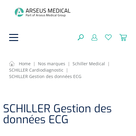
hoofdinhoud
Home
|
Nos marques
|
Schiller Medical
|
SCHILLER Cardiodiagnostic
|
Aides techniques
SCHILLER Gestion des données ECG
FERMER
OPTIONS
Traitement
Soins de confort générale
Aromathérapie
SCHILLER Gestion des
Respiration
Sondes gastriques
RÉSULTATS
données ECG
Soins de beauté
Chirurgie
Peau
Accessoires de ventilation
Thérapie par lumière
Cryothérapie
Canules nasales