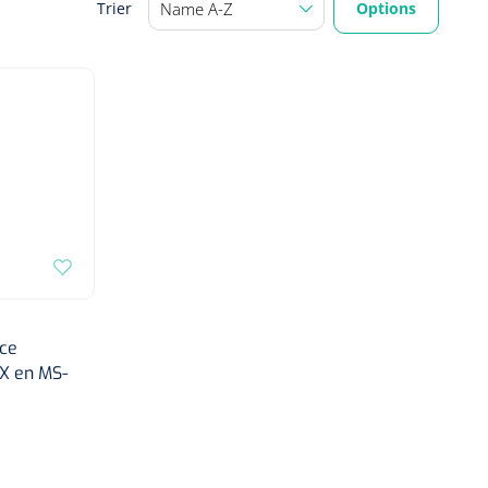
Options
Trier
ice
FX en MS-