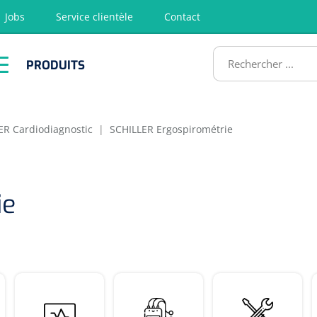
Jobs
Service clientèle
Contact
RODUITS
PRODUITS
tion
Chirurgie
Diagnostic
Premiers
Physiothéra
secours &
et rééducat
ATS
Réanimation
ER Cardiodiagnostic
|
SCHILLER Ergospirométrie
ie