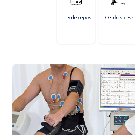
Hygiène & Désinfection
Soins d'incontinence
ECG de repos
ECG de stress
Matériel d'injection
Infrastructure
Instruments
Monitoring
Soins des plaies