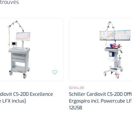
 trouvés
SCHILLER
rdiovit CS-200 Excellence
Schiller Cardiovit CS-200 Off
 LFX inclus)
Ergospiro incl. Powercube L
12USB