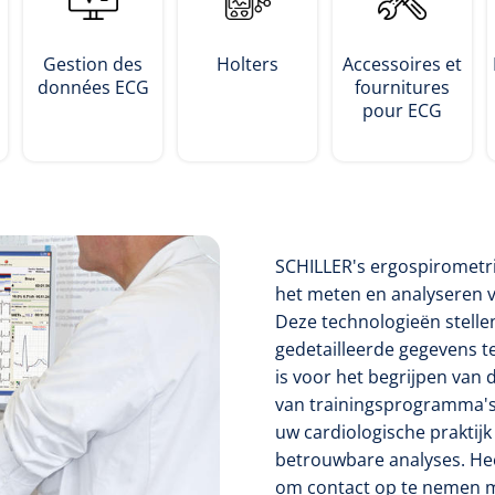
Gestion des
Holters
Accessoires et
données ECG
fournitures
pour ECG
SCHILLER's ergospirometr
het meten en analyseren v
Deze technologieën stelle
gedetailleerde gegevens te
is voor het begrijpen van
van trainingsprogramma's
uw cardiologische praktij
betrouwbare analyses. Hee
om contact op te nemen m