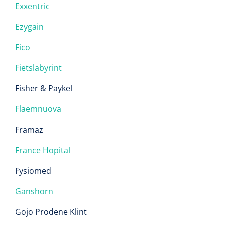
Exxentric
Alginaten
Ezygain
Diversen
Fico
Kleeflaag removers
Fietslabyrint
Watten
Fisher & Paykel
Flaemnuova
Verbandhaakjes
Framaz
Nierbekken
France Hopital
Wondreinigers
Fysiomed
Ganshorn
Gojo Prodene Klint