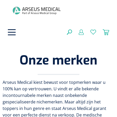
hoofdinhoud
Onze merken
ADL & Comfortzorg
SLUITEN
FILTEREN
Behandeling
Algemene comfortzorg
Arseus Medical kiest bewust voor topmerken waar u
Aromatherapie
100% kan op vertrouwen. U vindt er alle bekende
Beademing
Maagsondes
incontournabele merken naast onbekende
ZOEKRESULTATEN
Beauty care
gespecialiseerde nichemerken. Maar altijd zijn het
Chirurgie
Huid
Ventilatie toebehoren
toppers in hun genre en staat Arseus Medical garant
Lichttherapie
Cryotherapie
Neuscanules
voor een perfecte dienst na verkoop. De medische