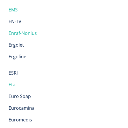
Wearables
EMS
Instrumentensets
Software
EN-TV
Steriele velden
Alcoholmeter
Enraf-Nonius
Chronische wondzorgproducten
Ergolet
Hydrocolloïden
Ergoline
Zilververbanden
ESRI
Schuimverbanden
Etac
Hydrogel
Euro Soap
Paraffine verbanden
Eurocamina
Euromedis
Siliconen verbanden